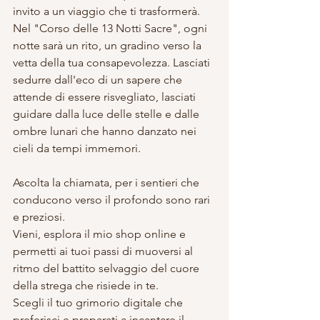
invito a un viaggio che ti trasformerà. 
Nel "Corso delle 13 Notti Sacre", ogni 
notte sarà un rito, un gradino verso la 
vetta della tua consapevolezza. Lasciati 
sedurre dall'eco di un sapere che 
attende di essere risvegliato, lasciati 
guidare dalla luce delle stelle e dalle 
ombre lunari che hanno danzato nei 
cieli da tempi immemori.
Ascolta la chiamata, per i sentieri che 
conducono verso il profondo sono rari 
e preziosi. 
Vieni, esplora il mio shop online e 
permetti ai tuoi passi di muoversi al 
ritmo del battito selvaggio del cuore 
della strega che risiede in te. 
Scegli il tuo grimorio digitale che 
preferisci e preparati a incantare il 