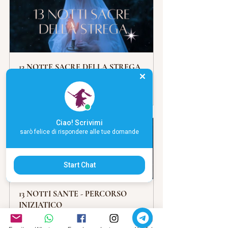
13 NOTTE SACRE DELLA STREGA
Acquista
Ciao! Scrivimi
sarò felice di rispondere alle tue domande
Start Chat
13 NOTTI SANTE - PERCORSO 
INIZIATICO
Acquista