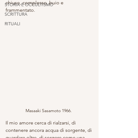
chiuso, complesso, buio e 
STORIA E OCCULTISMO
frammentato.
SCRITTURA
RITUALI
Masaaki Sasamoto 1966. 
Il mio amore cerca di rialzarsi, di 
contenere ancora acqua di sorgente, di 
guardare oltre, di sorgere come una 