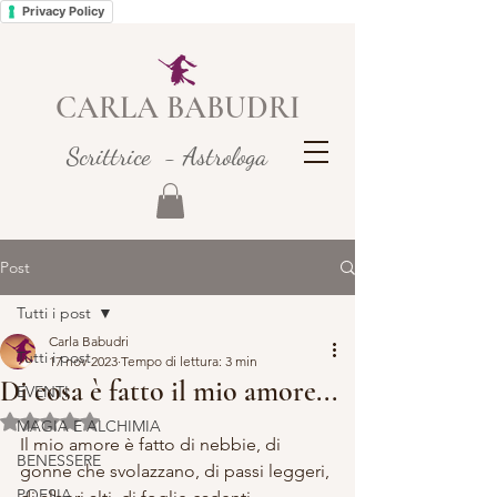
Privacy Policy
CARLA BABUDRI
Scrittrice - Astrologa
Post
Tutti i post
Carla Babudri
Tutti i post
17 nov 2023
Tempo di lettura: 3 min
Di cosa è fatto il mio amore...
EVENTI
Valutazione NaN stelle su 5.
MAGIA E ALCHIMIA
Il mio amore è fatto di nebbie, di 
BENESSERE
gonne che svolazzano, di passi leggeri, 
POESIA