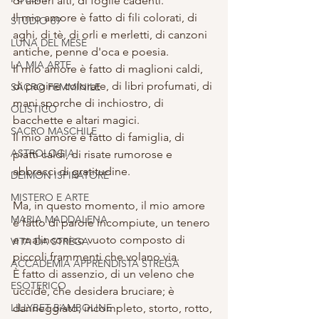
di alberi alti, di foglie cadenti. 
Il mio amore è fatto di fili colorati, di 
STUDIO 69
aghi, di tè, di orli e merletti, di canzoni 
LUNA DEL MESE
antiche, penne d'oca e poesia. 
LA MIA ARTE
Il mio amore è fatto di maglioni caldi, 
di pagine colorate, di libri profumati, di 
SACRO FEMMINILE
mani sporche di inchiostro, di 
OLISTICO
bacchette e altari magici. 
SACRO MASCHILE
Il mio amore è fatto di famiglia, di 
ASTROLOGIA
piatti caldi, di risate rumorose e 
abbracci di gratitudine.
DEIMON ISPIRATORE
MISTERO E ARTE
Ma, in questo momento, il mio amore 
MARIA MADDALENA
è fatto di parole incompiute, un tenero 
e malinconico vuoto composto di 
VITA DA STREGA
piccoli frammenti che volano via. 
ACCADEMIA APPRENDISTA STREGA
È fatto di assenzio, di un veleno che 
ESOTERICO
uccide, che desidera bruciare; è 
LILLYBET BAMBOLINE
danneggiato, incompleto, storto, rotto, 