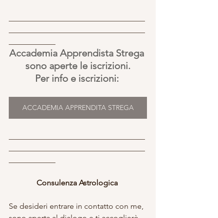
___________________________________
___________________________________
____________
Accademia Apprendista Strega 
sono aperte le iscrizioni.
Per info e iscrizioni: 
ACCADEMIA APPRENDITA STREGA
___________________________________
___________________________________
____________
Consulenza Astrologica 
Se desideri entrare in contatto con me, 
sono aperta al dialogo e ti accoglierò 